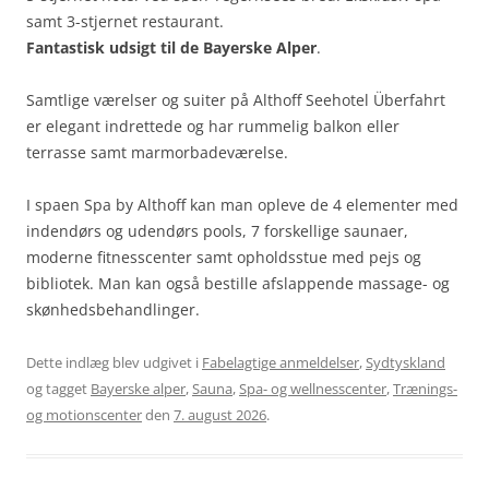
samt 3-stjernet restaurant.
Fantastisk udsigt til de Bayerske Alper
.
Samtlige værelser og suiter på Althoff Seehotel Überfahrt
er elegant indrettede og har rummelig balkon eller
terrasse samt marmorbadeværelse.
I spaen Spa by Althoff kan man opleve de 4 elementer med
indendørs og udendørs pools, 7 forskellige saunaer,
moderne fitnesscenter samt opholdsstue med pejs og
bibliotek. Man kan også bestille afslappende massage- og
skønhedsbehandlinger.
Dette indlæg blev udgivet i
Fabelagtige anmeldelser
,
Sydtyskland
og tagget
Bayerske alper
,
Sauna
,
Spa- og wellnesscenter
,
Trænings-
og motionscenter
den
7. august 2026
.