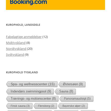
KUROPHOLD, LANDSDELE
Fabelagtige anmeldelser
(12)
Midttyskland
(8)
Nordtyskland
(20)
Sydtyskland
(9)
KUROPHOLD TYSKLAND
Spa- og wellnesscenter
(15)
Østersøen
(9)
Indendørs swimmingpool
(9)
Sauna
(8)
Trænings- og motionscenter
(8)
Panoramaudsigt
(5)
Finsk sauna
(3)
Flensborg
(2)
Bayerske alper
(2)